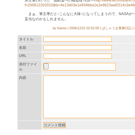
米空軍の行った 低軌道への物資投?lt;br />
http://www.technobahn.
f=200612202010&ts=4e13d03e1e934bba1e2e9623aaf2514c3e48
まぁ、軍主導だと↑こんなに大味↑になってしまうので、NASAが
妥当なのかもしれません。
by Kanno | 2006/12/21 02:52:00 | ばしゃうま業務日記 | 
タイトル
名前
URL
添付ファイ
ル
内容