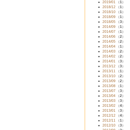
2019/01
（
1
）
2018/12
（
1
）
2018/10
（
1
）
2018/09
（
1
）
2018/05
（
3
）
2014/09
（
1
）
2014/07
（
1
）
2014/06
（
2
）
2014/05
（
2
）
2014/04
（
1
）
2014/03
（
2
）
2014/02
（
2
）
2014/01
（
3
）
2013/12
（
3
）
2013/11
（
1
）
2013/10
（
2
）
2013/09
（
2
）
2013/08
（
1
）
2013/07
（
3
）
2013/04
（
2
）
2013/03
（
3
）
2013/02
（
4
）
2013/01
（
3
）
2012/12
（
4
）
2012/11
（
1
）
2012/10
（
3
）