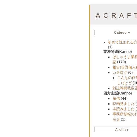
ACRA
Category
初めて読まれる
(
1
)
業務関連(Kanno)
ばしゃうま業
記
(
179
)
報告(管野個人
カタログ
(
0
)
こんなの作
したけど
(
1
雑誌等掲載広
四方山話(Canno)
短信
(
44
)
映画見ました
(
本読みました
(
事務所移転の
らせ
(
1
)
Archive