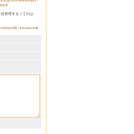
com/cgi-bin/news/read2?
dac8
一括管理するってのは、
comment(
0
) | trackback(
0
)