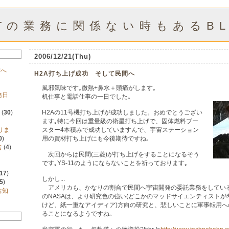
FTの業務に関係ない時もあるBL
2006/12/21(
Thu
)
方へ
H2A打ち上げ成功 そして民間へ
風邪気味です｡微熱+鼻水＋頭痛がします｡
務日
机仕事と電話仕事の一日でした｡
)
(
30
)
H2Aの11号機打ち上げが成功しました。おめでとうござい
ます｡特に今回は重量級の衛星打ち上げで、固体燃料ブー
りま
スター4本積みで成功していますんで、宇宙ステーション
0
)
用の資材打ち上げにも今後期待ですね｡
告
(
4
)
次回からは民間(三菱)が打ち上げをすることになるそう
です｡YS-11のようにならないことを祈っております｡
17
)
しかし...
5
)
アメリカも、かなりの割合で民間へ宇宙開発の委託業務をしている
お知
のNASAは、より研究色の強い(どこかのマッドサイエンティスト
けど、紙一重なアイディア)方向の研究と、悲しいことに軍事転用へ
ることになるようですね｡