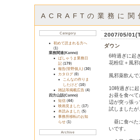
ACRAFTの業務に
Category
2007/05/01(
初めて読まれる方へ
ダウン
(
1
)
業務関連(Kanno)
6時過ぎに起き
ばしゃうま業務日
花粉症＋風邪
記
(
179
)
報告(管野個人)
(
30
)
カタログ
(
0
)
風邪薬飲んで
こんなの作りま
したけど
(
10
)
10時過ぎに
雑誌等掲載広告
(
4
)
お昼を食べて
四方山話(Canno)
短信
(
44
)
辺が突っ張っ
映画見ました
(
17
)
試しましたが
本読みました
(
5
)
事務所移転のお知
昼に食べたカ
らせ
(
1
)
いです。
Archive