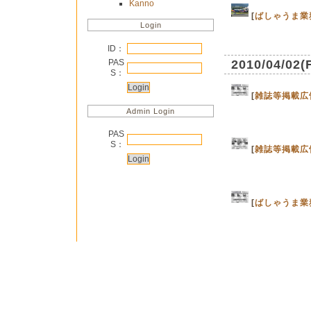
Kanno
[
ばしゃうま業
Login
ID：
PAS
2010/04/02(
S：
[
雑誌等掲載広
Admin Login
PAS
S：
[
雑誌等掲載広
[
ばしゃうま業