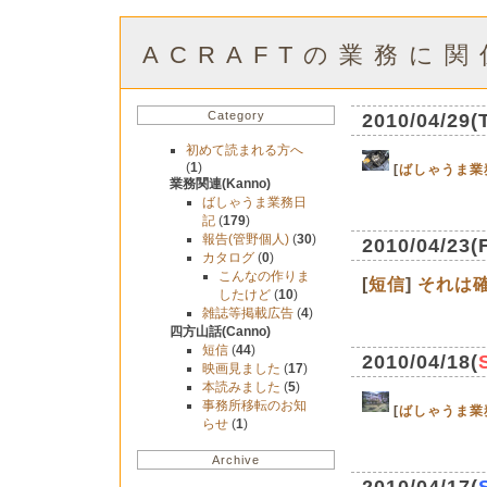
ACRAFTの業務に
Category
2010/04/29(
初めて読まれる方へ
(
1
)
[
ばしゃうま業
業務関連(Kanno)
ばしゃうま業務日
記
(
179
)
報告(管野個人)
(
30
)
2010/04/23(
カタログ
(
0
)
こんなの作りま
[
短信
]
それは
したけど
(
10
)
雑誌等掲載広告
(
4
)
四方山話(Canno)
短信
(
44
)
2010/04/18(
映画見ました
(
17
)
本読みました
(
5
)
事務所移転のお知
[
ばしゃうま業
らせ
(
1
)
Archive