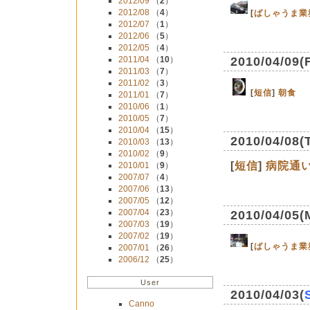
2012/09
（
2
）
2012/08
（
4
）
[
ばしゃうま業
2012/07
（
1
）
2012/06
（
5
）
2012/05
（
4
）
2011/04
（
10
）
2010/04/09(
2011/03
（
7
）
2011/02
（
3
）
[
短信
]
朝食
2011/01
（
7
）
2010/06
（
1
）
2010/05
（
7
）
2010/04
（
15
）
2010/04/08(
2010/03
（
13
）
2010/02
（
9
）
[
短信
]
病院通
2010/01
（
9
）
2007/07
（
4
）
2007/06
（
13
）
2007/05
（
12
）
2007/04
（
23
）
2010/04/05(
2007/03
（
19
）
2007/02
（
19
）
[
ばしゃうま業
2007/01
（
26
）
2006/12
（
25
）
User
2010/04/03(
Canno